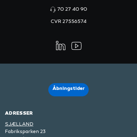
70 27 40 90
CVR 27556574
LinkedIn
Youtube
Åbningstider
ADRESSER
SJÆLLAND
Fabriksparken 23