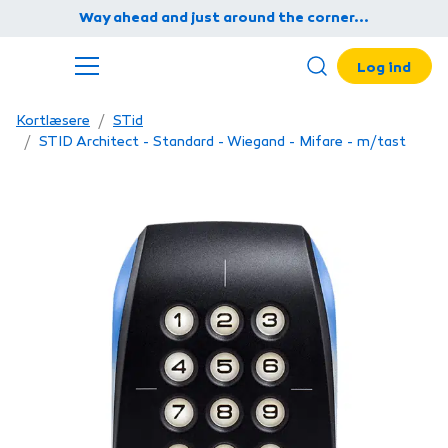
Way ahead and just around the corner...
Log ind
Open search mod
Kortlæsere
STid
STID Architect - Standard - Wiegand - Mifare - m/tast