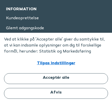
INFORMATION
Kundeoprettelse
Glemt adgangskode
Forhandlere og partnere
Ved at klikke på 'Accepter alle' giver du samtykke til,
at vi kan indsamle oplysninger om dig til forskellige
Nyhedsbreve – tilmelding
formål, herunder: Statistik og Markedsføring
System GDPR
Tilpas indstillinger
Cookies
Acceptér alle
FAQ
Afvis
Copyright © 2026 ARAS Security A/S.
Alle rettigheder forbeholdt.